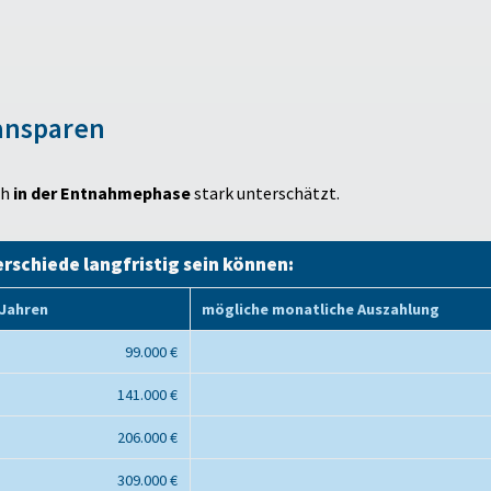
 ansparen
ch
in der Entnahmephase
stark unterschätzt.
erschiede langfristig sein können:
 Jahren
mögliche monatliche Auszahlung
99.000 €
141.000 €
206.000 €
309.000 €