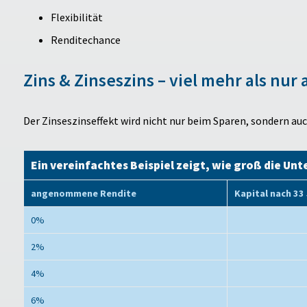
Flexibilität
Renditechance
Zins & Zinseszins – viel mehr als nur
Der Zinseszinseffekt wird nicht nur beim Sparen, sondern au
Ein vereinfachtes Beispiel zeigt, wie groß die Unt
angenommene Rendite
Kapital nach 33
0%
2%
4%
6%