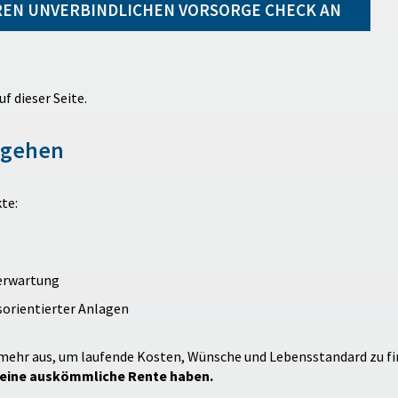
HREN UNVERBINDLICHEN VORSORGE CHECK AN
f dieser Seite.
fgehen
te:
serwartung
sorientierter Anlagen
t mehr aus, um laufende Kosten, Wünsche und Lebensstandard zu fi
t keine auskömmliche Rente haben.