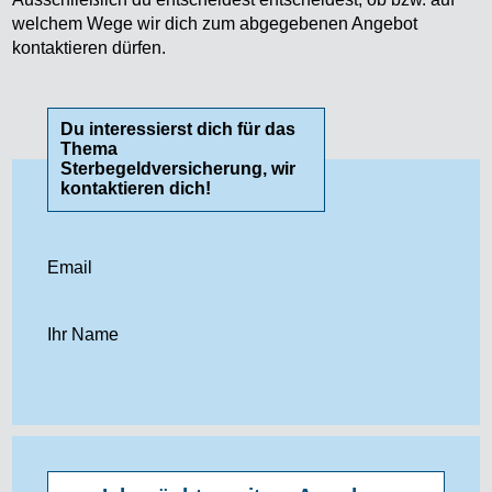
welchem Wege wir dich zum abgegebenen Angebot
kontaktieren dürfen.
Du interessierst dich für das
Thema
Sterbegeldversicherung, wir
kontaktieren dich!
Email
Ihr Name
Geburtsdatum
Telefon
Strasse
Möchtest du dein Anliegen konkretisieren?
Ich wünsche keine Anrufe (nur E-Mail)