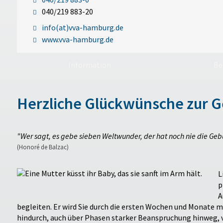
040/219 883-20
info(at)vva-hamburg.de
www.vva-hamburg.de
Information
Be
Herzliche Glückwünsche zur G
"Wer sagt, es gebe sieben Weltwunder, der hat noch nie die Gebu
(Honoré de Balzac)
L
p
A
begleiten. Er wird Sie durch die ersten Wochen und Monate 
hindurch, auch über Phasen starker Beanspruchung hinweg, v