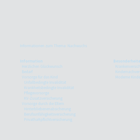
Informationen zum Thema: Nachwuchs
Information
Besonderheit
Herzlichen Glückwunsch
Krankenversic
Bedarf
Kindernachver
Vorsorge für das Kind
Moderne Kinde
Unfallbedingte Invalidität
Krankheitsbedingte Invalidität
Pflegevorsorge
KV-Zusatzversicherung
Vorsorge durch die Eltern
Hinterbliebenenabsicherung
Berufsunfähigkeitsversicherung
Privathaftpflichtversicherung