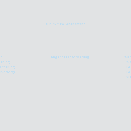
zurück zum Seitenanfang
en
Angebotsanforderung
War
herung
Wa
sicherung
Lei
rvorsorge
Le
VE