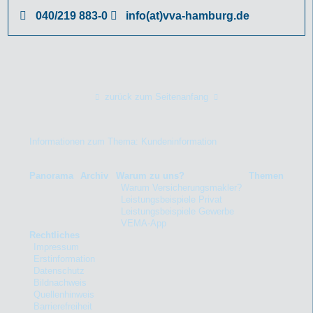
040/219 883-0
info(at)vva-hamburg.de
zurück zum Seitenanfang
Informationen zum Thema: Kundeninformation
Panorama
Archiv
Warum zu uns?
Themen
Warum Versicherungsmakler?
Leistungsbeispiele Privat
Leistungsbeispiele Gewerbe
VEMA-App
Rechtliches
Impressum
Erstinformation
Datenschutz
Bildnachweis
Quellenhinweis
Barrierefreiheit