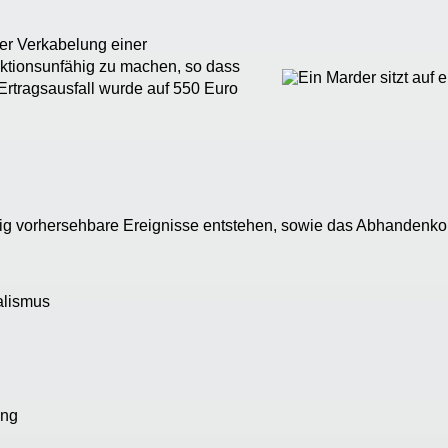
er Verkabelung einer
nktionsunfähig zu machen, so dass
Ertragsausfall wurde auf 550 Euro
eitig vorhersehbare Ereignisse entstehen, sowie das Abhandenk
alismus
ung