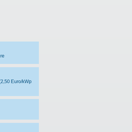
hre
 (2,50 Euro/kWp