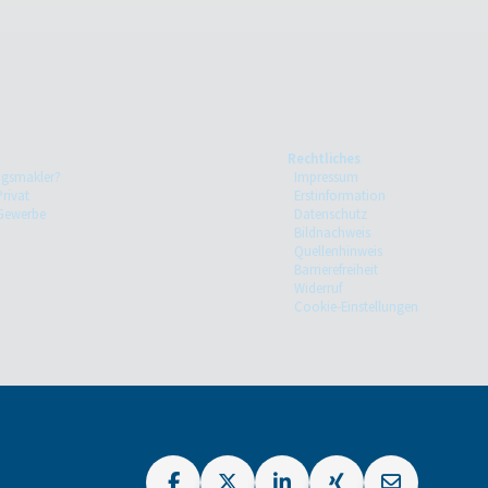
Rechtliches
ngsmakler?
Impressum
Privat
Erstinformation
 Gewerbe
Datenschutz
Bildnachweis
Quellenhinweis
Barrierefreiheit
Widerruf
Cookie-Einstellungen