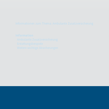
Informationen zum Thema: Ambulante Zusatzversicherung
Information
Ambulante Zusatzversicherung
Erstattungsbeispiele
Weitere wichtige Absicherungen