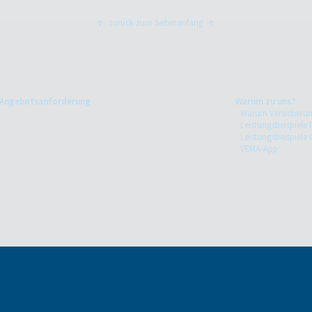
zurück zum Seitenanfang
Angebotsanforderung
Warum zu uns?
Warum Versicheru
Leistungsbeispiele 
Leistungsbeispiele
VEMA-App