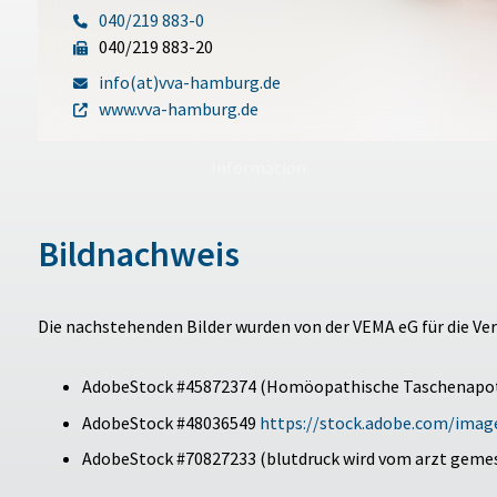
040/219 883-0
040/219 883-20
info(at)vva-hamburg.de
www.vva-hamburg.de
Information
Bildnachweis
Die nachstehenden Bilder wurden von der VEMA eG für die Ve
AdobeStock #45872374 (Homöopathische Taschenapoth
AdobeStock #48036549
https://stock.adobe.com/ima
AdobeStock #70827233 (blutdruck wird vom arzt gemes