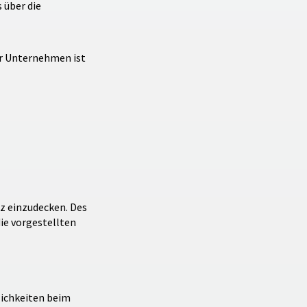
 über die
er Unternehmen ist
z einzudecken. Des
die vorgestellten
lichkeiten beim