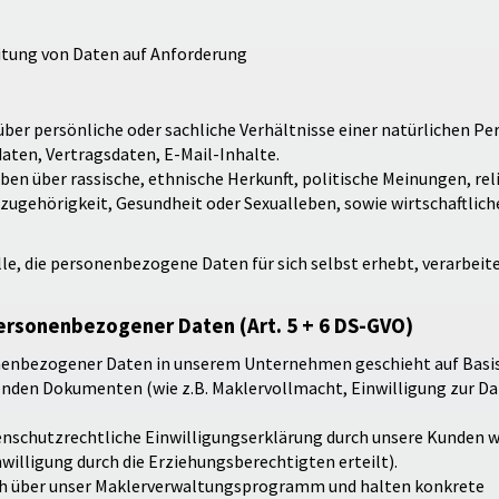
itung von Daten auf Anforderung
r persönliche oder sachliche Verhältnisse einer natürlichen Per
aten, Vertragsdaten, E-Mail-Inhalte.
 über rassische, ethnische Herkunft, politische Meinungen, rel
gehörigkeit, Gesundheit oder Sexualleben, sowie wirtschaftliche
lle, die personenbezogene Daten für sich selbst erhebt, verarbeit
ersonenbezogener Daten (Art. 5 + 6 DS-GVO)
nenbezogener Daten in unserem Unternehmen geschieht auf Basis
nden Dokumenten (wie z.B. Maklervollmacht, Einwilligung zur Da
nschutzrechtliche Einwilligungserklärung durch unsere Kunden w
nwilligung durch die Erziehungsberechtigten erteilt).
ch über unser Maklerverwaltungsprogramm und halten konkrete