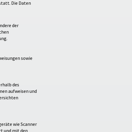
tatt. Die Daten
ndere der
ichen
ung.
nweisungen sowie
erhalb des
enen aufweisen und
ersichten
geräte wie Scanner
rt und mit den