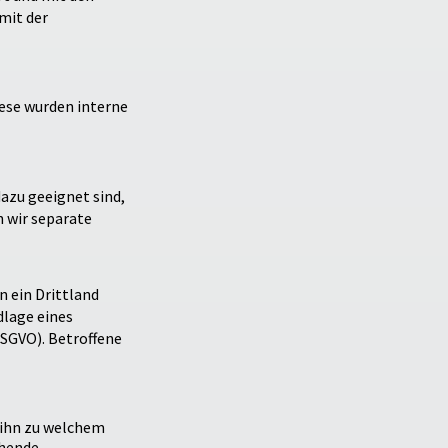
mit der
iese wurden interne
azu geeignet sind,
 wir separate
 ein Drittland
dlage eines
DSGVO). Betroffene
 ihn zu welchem
ehende