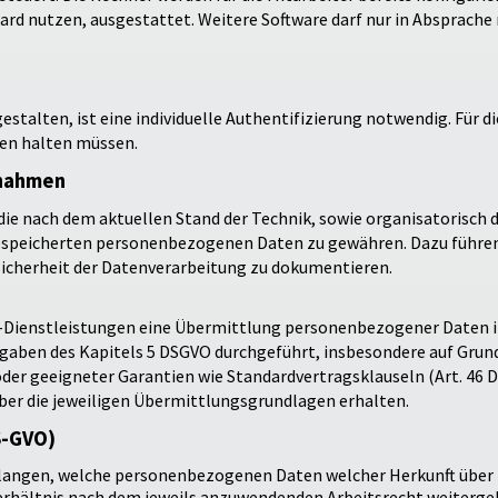
d nutzen, ausgestattet. Weitere Software darf nur in Absprache 
estalten, ist eine individuelle Authentifizierung notwendig. Für d
ten halten müssen.
ßnahmen
ie nach dem aktuellen Stand der Technik, sowie organisatorisch d
 gespeicherten personenbezogenen Daten zu gewähren. Dazu führen
Sicherheit der Datenverarbeitung zu dokumentieren.
-Dienstleistungen eine Übermittlung personenbezogener Daten in
orgaben des Kapitels 5 DSGVO durchgeführt, insbesondere auf Grun
er geeigneter Garantien wie Standardvertragsklauseln (Art. 46 
er die jeweiligen Übermittlungsgrundlagen erhalten.
S-GVO)
erlangen, welche personenbezogenen Daten welcher Herkunft über
sverhältnis nach dem jeweils anzuwendenden Arbeitsrecht weiterg