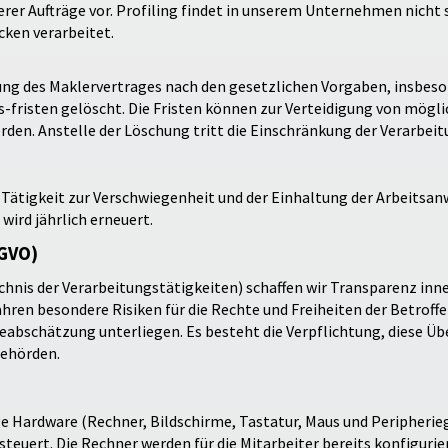
er Aufträge vor. Profiling findet in unserem Unternehmen nicht s
cken verarbeitet.
ng des Maklervertrages nach den gesetzlichen Vorgaben, insbeso
risten gelöscht. Die Fristen können zur Verteidigung von mögl
en. Anstelle der Löschung tritt die Einschränkung der Verarbeit
r Tätigkeit zur Verschwiegenheit und der Einhaltung der Arbeitsa
 wird jährlich erneuert.
-GVO)
chnis der Verarbeitungstätigkeiten) schaffen wir Transparenz inn
ren besondere Risiken für die Rechte und Freiheiten der Betroff
abschätzung unterliegen. Es besteht die Verpflichtung, diese Üb
Behörden.
e Hardware (Rechner, Bildschirme, Tastatur, Maus und Peripherie
steuert. Die Rechner werden für die Mitarbeiter bereits konfigurie