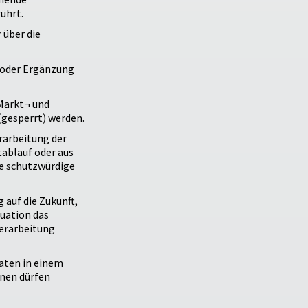
ührt.
 über die
g oder Ergänzung
Markt¬ und
(gesperrt) werden.
erarbeitung der
tablauf oder aus
e schutzwürdige
 auf die Zukunft,
tuation das
Verarbeitung
aten in einem
onen dürfen