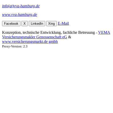
info(at)vva-hamburg.de
www.vva-hamburg.de
E-Mail
Facebook
X
LinkedIn
Xing
Konzeption, technische Entwicklung, fachliche Betreuung -
VEMA
Versicherungsmakler Genossenschaft eG
&
www.versicherungsmarkt.de gmbh
Proxy-Version: 2.3