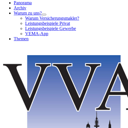
Panorama
Archiv
Warum zu uns?
Warum Versicherungsmakler?
Leistungsbeispiele Privat
Leistungsbeispiele Gewerbe
VEMA-App
Themen